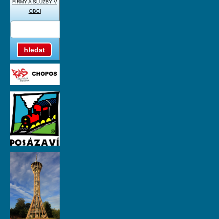
FIRMY A SLUŽBY V
OBCI
hledat