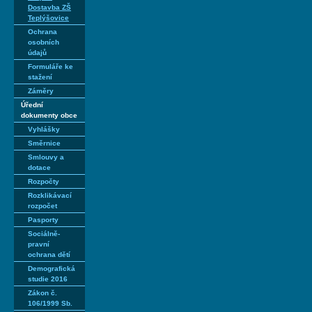
Dostavba ZŠ
Teplýšovice
Ochrana
osobních
údajů
Formuláře ke
stažení
Záměry
Úřední
dokumenty obce
Vyhlášky
Směrnice
Smlouvy a
dotace
Rozpočty
Rozklikávací
rozpočet
Pasporty
Sociálně-
pravní
ochrana dětí
Demografická
studie 2016
Zákon č.
106/1999 Sb.