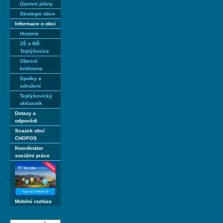
Územní plány
Strategie obce
Informace o obci
Historie
ZŠ a MŠ
Teplýšovice
Obecní
knihovna
Spolky a
sdružení
Teplýšovický
občasník
Dotazy a
odpovědi
Svazek obcí
CHOPOS
Koordinátor
sociální práce
Mobilní rozhlas