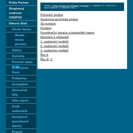
Pošta Partner
Kategorie:
Projekt "Dostavba ZŠ Teplýšovice" (Teplýšovice)
Zveřejněno: 22. 6. 2017 6:06
Napsal Teplysovice
Zobrazeno: 4309
Skupinový
vodovod
Průvodní zpráva
CHOPOS
Souhrnná technická zpráva
Obecní úřad
3D pohledy
Pohledy
Úřední deska
Koordinační situace a katastrální mapa
Úřední
Demolice k přístavbě
deska
1. nadzemní podlaží
(Archiv)
2. nadzemní podlaží
Zápisy
3. nadzemní podlaží
Řez A
Kontakty
Řez B, C
Povinné údaje
Czech
Point
Podatelna
Zastupitelé
Závěrečné
účty
Střet zájmů
Profil
zadavatele
Komplexní
pozemkové
úpravy
Projekt