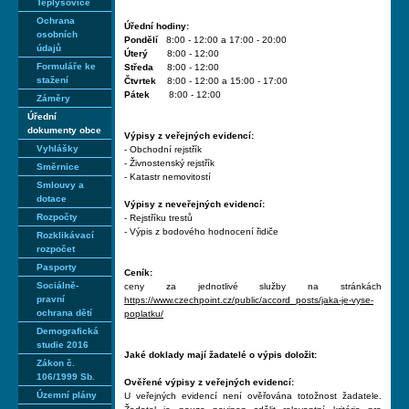
Teplýšovice
Ochrana
Úřední hodiny:
osobních
Pondělí
8:00 - 12:00 a 17:00 - 20:00
údajů
Úterý
8:00 - 12:00
Formuláře ke
Středa
8:00 - 12:00
stažení
Čtvrtek
8:00 - 12:00 a 15:00 - 17:00
Pátek
8:00 - 12:00
Záměry
Úřední
dokumenty obce
Výpisy z veřejných evidencí:
Vyhlášky
- Obchodní rejstřík
- Živnostenský rejstřík
Směrnice
- Katastr nemovitostí
Smlouvy a
dotace
Výpisy z neveřejných evidencí:
Rozpočty
- Rejstříku trestů
- Výpis z bodového hodnocení řidiče
Rozklikávací
rozpočet
Pasporty
Ceník:
Sociálně-
ceny za jednotlivé služby na stránkách
pravní
https://www.czechpoint.cz/public/accord_posts/jaka-je-vyse-
ochrana dětí
poplatku/
Demografická
studie 2016
Jaké doklady mají žadatelé o výpis doložit:
Zákon č.
106/1999 Sb.
Ověřené výpisy z veřejných evidencí:
Územní plány
U veřejných evidencí není ověřována totožnost žadatele.