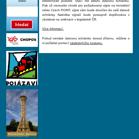
elektronické podobě. Stačí mít aktivní datovou schránku.
Pak už nemusíte chodit pro požadovaný výpis na kontaktní
místo Czech POINT, výpis vám bude doručen do vaší datové
schránky. Nabídka výpisů bude postupně doplňována v
závislosti na změnách v legislativě ČR.
hledat
Více informací.
Pokud nemáte datovou schránku dosud zřízenu, můžete o
ni požádat pomocí
následujícího postupu.