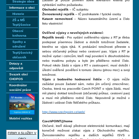
Žadatel je pouze povinen sdělit relevantní kritéria pro
Strategie obce
vyhledání svého požadavku.
Informace o obci
Obchodní rejstřík
– IČ subjektu
Historie
Živnostenský rejstřík
– IČ podnikatele / fyzické osoby
Katastr nemovitostí
– Název katastrálního území a číslo
ZŠ a MŠ
listu vlastnictví
Teplýšovice
Obecní
Ověřené výpisy z neveřejných evidencí:
knihovna
Rejstřík trestů
- Pro vydání ověřeného výpisu z RT je třeba
Spolky a
podepsat písemnou žádost a doložit totožnost žadatele,
sdružení
kterého se výpis týká. K prokázání totožnosti přineste s
sebou občanský průkaz nebo cestovní pas. Výpis z RT je
Teplýšovický
možné vydat i cizincům, kteří mají povolení k dlouhodobému
občasník
nebo trvalému pobytu a bylo jim přiděleno rodné číslo.
Dotazy a
Pokud nikdo žádá o výpis z RT v zastoupení, musí doložit i
odpovědi
úřední ověřené pověření k tomuto úkonu (plnou moc) a svoji
Svazek obcí
totožnost.
CHOPOS
Výpis z bodového hodnocení řidiče
- O výpis může
zažádat pouze žadatel sám, nebo jím určený zmocněnec.
Koordinátor
Osoba, která na pracovišti Czech POINT o výpis žádá, musí
sociální práce
mít platný doklad totožnosti (občanský průkaz, cestovní pas)
a musí mít přiděleno rodné číslo. Nepovinně je možné v
žádosti i udávat číslo řidičského průkazu.
http://www.czechpoint.cz/web/
Mobilní rozhlas
CzechPOINT@home
Občané, kteří dávají přednost elektronické komunikaci, mají
konečně možnost získat výpis z Obchodního rejstříku,
FIRMY A SLUŽBY V
Živnostenského rejstříku a dalších rejstříků ISVS v
OBCI