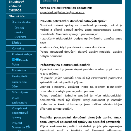
Zobrazeno: 4371
Skupinový
vodovod
Adresa pro elektronickou podatelnu:
CHOPOS
e-podatelna@obecteplysovice.cz
Obecní úřad
Pravidla potvrzování doručení datových zpráv:
Úřední deska
Doručení datové zprávy se odesilateli potvrzuje, pokud je
Úřední
možné z přijaté datové zprávy zjistit elektronickou adresu
deska
odesilatele. Součástí zprávy o potvrzení je:
(Archiv)
- zaručený elektronický podpis oprávněného zaměstnance
Zápisy
obce
- datum a čas, kdy byla datová zpráva doručena
Kontakty
Pokud potvrzení doručení datové zprávy nedojde, zpráva
Povinné údaje
nebyla doručena.
Czech
Point
Požadavky na elektronická podání:
Z podání musí být jasně zřejmé pro kterou obec popř. osobu
Podatelna
je toto určeno.
Zastupitelé
Při použití jiných formátů nemusí být elektronická podatelna
Závěrečné
způsobilá takové podání přijmout.
účty
Jednou e-mailovou zprávou (nebo na jednom technickém
nosiči dat) zasílejte pouze jedno podání.
Střet zájmů
Pokud součástí jednoho podání je více elektronických
Profil
dokumentů, musí být zřejmé, který dokument je vlastním
zadavatele
podáním a které dokumenty jsou dalšími elektronickými
Komplexní
přílohami tohoto podání.
pozemkové
úpravy
Pravidla potvrzování doručení datových zpráv: (max.
doba uplynutí od doručení zprávy do odeslání potvrzení)
Projekt
Přijaté elektronické podání následně projde předepsanými
Dostavba ZŠ
kontrolami, např. z hlediska své čitelnosti, přítomnosti