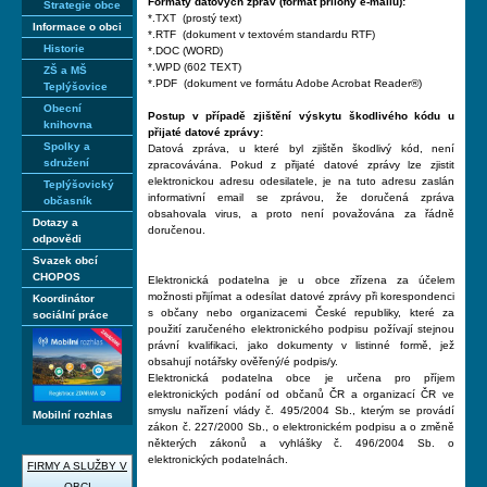
Formáty datových zpráv (formát přílohy e-mailu):
Strategie obce
*.TXT (prostý text)
Informace o obci
*.RTF (dokument v textovém standardu RTF)
Historie
*.DOC (WORD)
*.WPD (602 TEXT)
ZŠ a MŠ
*.PDF (dokument ve formátu Adobe Acrobat Reader®)
Teplýšovice
Obecní
Postup v případě zjištění výskytu škodlivého kódu u
knihovna
přijaté datové zprávy:
Spolky a
Datová zpráva, u které byl zjištěn škodlivý kód, není
sdružení
zpracovávána. Pokud z přijaté datové zprávy lze zjistit
elektronickou adresu odesilatele, je na tuto adresu zaslán
Teplýšovický
informativní email se zprávou, že doručená zpráva
občasník
obsahovala virus, a proto není považována za řádně
Dotazy a
doručenou.
odpovědi
Svazek obcí
CHOPOS
Elektronická podatelna je u obce zřízena za účelem
možnosti přijímat a odesílat datové zprávy při korespondenci
Koordinátor
s občany nebo organizacemi České republiky, které za
sociální práce
použití zaručeného elektronického podpisu požívají stejnou
právní kvalifikaci, jako dokumenty v listinné formě, jež
obsahují notářsky ověřený/é podpis/y.
Elektronická podatelna obce je určena pro příjem
elektronických podání od občanů ČR a organizací ČR ve
smyslu nařízení vlády č. 495/2004 Sb., kterým se provádí
Mobilní rozhlas
zákon č. 227/2000 Sb., o elektronickém podpisu a o změně
některých zákonů a vyhlášky č. 496/2004 Sb. o
elektronických podatelnách.
FIRMY A SLUŽBY V
OBCI