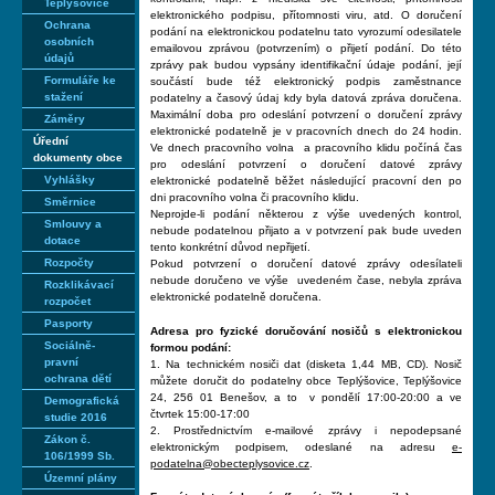
Teplýšovice
elektronického podpisu, přítomnosti viru, atd. O doručení
Ochrana
podání na elektronickou podatelnu tato vyrozumí odesilatele
osobních
emailovou zprávou (potvrzením) o přijetí podání. Do této
údajů
zprávy pak budou vypsány identifikační údaje podání, její
Formuláře ke
součástí bude též elektronický podpis zaměstnance
stažení
podatelny a časový údaj kdy byla datová zpráva doručena.
Maximální doba pro odeslání potvrzení o doručení zprávy
Záměry
elektronické podatelně je v pracovních dnech do 24 hodin.
Úřední
Ve dnech pracovního volna a pracovního klidu počíná čas
dokumenty obce
pro odeslání potvrzení o doručení datové zprávy
Vyhlášky
elektronické podatelně běžet následující pracovní den po
dni pracovního volna či pracovního klidu.
Směrnice
Neprojde-li podání některou z výše uvedených kontrol,
Smlouvy a
nebude podatelnou přijato a v potvrzení pak bude uveden
dotace
tento konkrétní důvod nepřijetí.
Rozpočty
Pokud potvrzení o doručení datové zprávy odesílateli
nebude doručeno ve výše uvedeném čase, nebyla zpráva
Rozklikávací
elektronické podatelně doručena.
rozpočet
Pasporty
Adresa pro fyzické doručování nosičů s elektronickou
Sociálně-
formou podání:
pravní
1. Na technickém nosiči dat (disketa 1,44 MB, CD). Nosič
ochrana dětí
můžete doručit do podatelny obce Teplýšovice, Teplýšovice
24, 256 01 Benešov, a to v pondělí 17:00-20:00 a ve
Demografická
čtvrtek 15:00-17:00
studie 2016
2. Prostřednictvím e-mailové zprávy i nepodepsané
Zákon č.
elektronickým podpisem, odeslané na adresu
e-
106/1999 Sb.
podatelna@obecteplysovice.cz
.
Územní plány