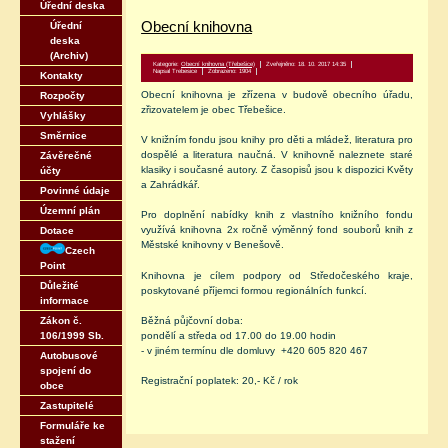
Úřední deska
Obecní knihovna
Úřední
deska
(Archiv)
Kategorie:
Obecní knihovna (Třebešice)
Zveřejněno: 18. 10. 2017 14:35
Napsal Trebesice
Zobrazeno: 1904
Kontakty
Obecní knihovna je zřízena v budově obecního úřadu,
Rozpočty
zřizovatelem je obec Třebešice.
Vyhlášky
Směrnice
V knižním fondu jsou knihy pro děti a mládež, literatura pro
dospělé a literatura naučná. V knihovně naleznete staré
Závěrečné
klasiky i současné autory. Z časopisů jsou k dispozici Květy
účty
a Zahrádkář.
Povinné údaje
Územní plán
Pro doplnění nabídky knih z vlastního knižního fondu
využívá knihovna 2x ročně výměnný fond souborů knih z
Dotace
Městské knihovny v Benešově.
Czech
Point
Knihovna je cílem podpory od Středočeského kraje,
Důležité
poskytované příjemci formou regionálních funkcí.
informace
Běžná půjčovní doba:
Zákon č.
pondělí a středa od 17.00 do 19.00 hodin
106/1999 Sb.
- v jiném termínu dle domluvy +420 605 820 467
Autobusové
spojení do
Registrační poplatek: 20,- Kč / rok
obce
Zastupitelé
Formuláře ke
stažení