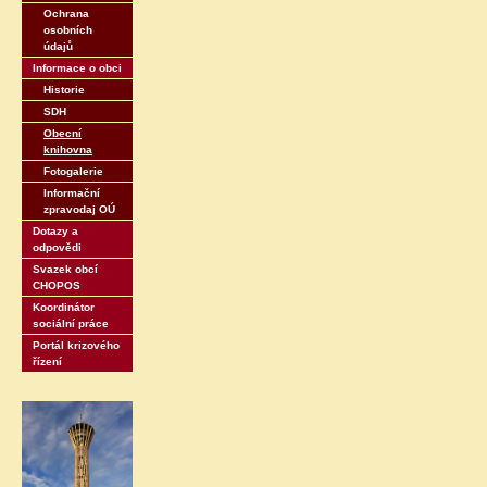
Ochrana
osobních
údajů
Informace o obci
Historie
SDH
Obecní
knihovna
Fotogalerie
Informační
zpravodaj OÚ
Dotazy a
odpovědi
Svazek obcí
CHOPOS
Koordinátor
sociální práce
Portál krizového
řízení