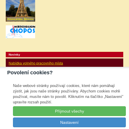
Novinky
Nabídka volného pracovního místa
Povolení cookies?
ZŠ Postupice přijme do HPP kuchaře/kuchařku s
nástupem od 26. srpna 2024.
Bližší informace na tel. 733 691 488 (Mgr. Vesecká) nebo na e-mailu
Naše webové stránky používají cookies, které nám pomáhají
janina.zachova@seznam.cz
zjistit, jak jsou naše stránky používány. Abychom cookies mohli
používat, musíte nám to povolit. Kliknutím na tlačítko „Nastavení“
Kalendář akcí
upravíte rozsah použití.
Přihlášení / Odhlášení
Příjmout všechy
Nastavení
Copyright ©
Oficiální webové stránky obce Třebešice
::
Správa