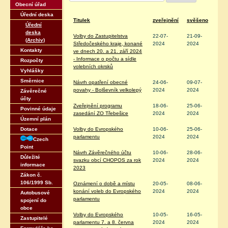
podle
Obecní úřad
titulku
Úřední deska
Titulek
zveřejnění
svěšeno
Úřední
deska
Volby do Zastupitelstva
22-07-
21-09-
(Archiv)
Středočeského kraje, konané
2024
2024
Kontakty
ve dnech 20. a 21. září 2024
- Informace o počtu a sídle
Rozpočty
volebních okrsků
Vyhlášky
Směrnice
Návrh opatření obecné
24-06-
09-07-
povahy - Bolševník velkolepý
2024
2024
Závěrečné
účty
Zveřejnění programu
18-06-
25-06-
Povinné údaje
zasedání ZO Třebešice
2024
2024
Územní plán
Dotace
Volby do Evropského
10-06-
25-06-
parlamentu
2024
2024
Czech
Point
Návrh Závěrečného účtu
10-06-
28-06-
Důležité
svazku obcí CHOPOS za rok
2024
2024
informace
2023
Zákon č.
106/1999 Sb.
Oznámení o době a místu
20-05-
08-06-
konání voleb do Evropského
2024
2024
Autobusové
parlamentu
spojení do
obce
Volby do Evropského
10-05-
16-05-
Zastupitelé
parlamentu 7. a 8. června
2024
2024