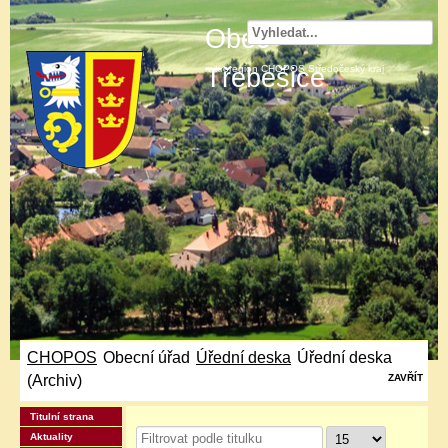
Obec
Třebešice
mikroregion CHOPOS Středočeský kraj
CHOPOS
Obecní úřad
Úřední deska
Úřední deska
/
/
/
(Archiv)
ZAVŘÍT
Titulní strana
Filtrovat
Aktuality