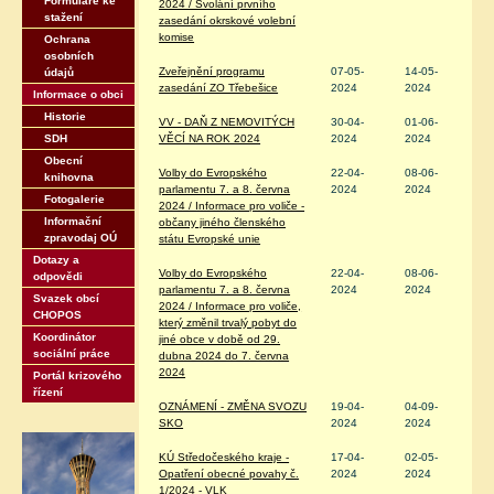
Formuláře ke
2024 / Svolání prvního
stažení
zasedání okrskové volební
komise
Ochrana
osobních
Zveřejnění programu
07-05-
14-05-
údajů
zasedání ZO Třebešice
2024
2024
Informace o obci
Historie
VV - DAŇ Z NEMOVITÝCH
30-04-
01-06-
SDH
VĚCÍ NA ROK 2024
2024
2024
Obecní
Volby do Evropského
22-04-
08-06-
knihovna
parlamentu 7. a 8. června
2024
2024
Fotogalerie
2024 / Informace pro voliče -
Informační
občany jiného členského
zpravodaj OÚ
státu Evropské unie
Dotazy a
Volby do Evropského
22-04-
08-06-
odpovědi
parlamentu 7. a 8. června
2024
2024
Svazek obcí
2024 / Informace pro voliče,
CHOPOS
který změnil trvalý pobyt do
Koordinátor
jiné obce v době od 29.
sociální práce
dubna 2024 do 7. června
2024
Portál krizového
řízení
OZNÁMENÍ - ZMĚNA SVOZU
19-04-
04-09-
SKO
2024
2024
KÚ Středočeského kraje -
17-04-
02-05-
Opatření obecné povahy č.
2024
2024
1/2024 - VLK