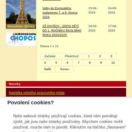
Volby do Evropského
15-04-
24-06-
parlamentu 7. a 8. června
2024
2024
2024
ZŠ DIVIŠOV - ZÁPIS DĚTÍ
19-03-
17-04-
DO 1. ROČNÍKU ŠKOLNÍHO
2024
2024
ROKU 2024/2025
Strana 1 z 21
Začátek
Předchozí
1
2
3
4
5
6
7
8
9
10
Další
Konec
Novinky
Nabídka volného pracovního místa
Povolení cookies?
ZŠ Postupice přijme do HPP kuchaře/kuchařku s
nástupem od 26. srpna 2024.
Bližší informace na tel. 733 691 488 (Mgr. Vesecká) nebo na e-mailu
Naše webové stránky používají cookies, které nám pomáhají
janina.zachova@seznam.cz
zjistit, jak jsou naše stránky používány. Abychom cookies mohli
používat, musíte nám to povolit. Kliknutím na tlačítko „Nastavení“
Kalendář akcí