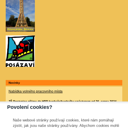
Novinky
Nabídka volného pracovního místa
ZŠ Postupice přijme do HPP kuchaře/kuchařku s
nástupem od 26. srpna 2024.
Povolení cookies?
Bližší informace na tel. 733 691 488 (Mgr. Vesecká) nebo na e-mailu
janina.zachova@seznam.cz
Naše webové stránky používají cookies, které nám pomáhají
zjistit, jak jsou naše stránky používány. Abychom cookies mohli