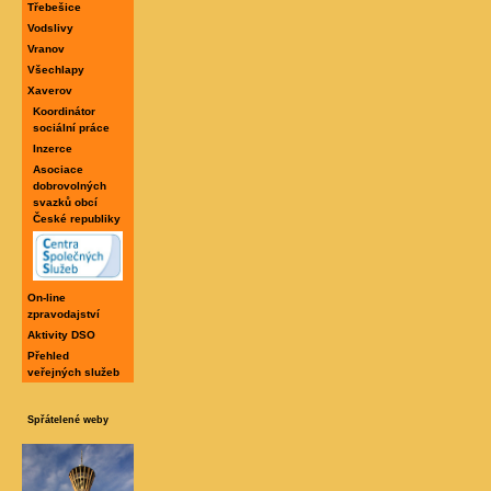
Třebešice
Vodslivy
Vranov
Všechlapy
Xaverov
Koordinátor
sociální práce
Inzerce
Asociace
dobrovolných
svazků obcí
České republiky
On-line
zpravodajství
Aktivity DSO
Přehled
veřejných služeb
Spřátelené weby