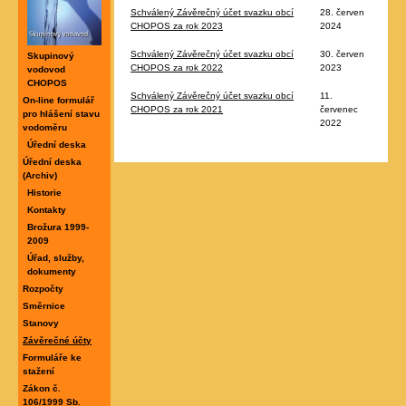
Schválený Závěrečný účet svazku obcí
28. červen
CHOPOS za rok 2023
2024
Schválený Závěrečný účet svazku obcí
30. červen
Skupinový
CHOPOS za rok 2022
2023
vodovod
CHOPOS
Schválený Závěrečný účet svazku obcí
11.
On-line formulář
CHOPOS za rok 2021
červenec
pro hlášení stavu
2022
vodoměru
Úřední deska
Úřední deska
(Archiv)
Historie
Kontakty
Brožura 1999-
2009
Úřad, služby,
dokumenty
Rozpočty
Směrnice
Stanovy
Závěrečné účty
Formuláře ke
stažení
Zákon č.
106/1999 Sb.