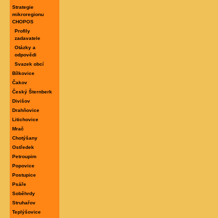
Strategie
mikroregionu
CHOPOS
Profily
zadavatele
Otázky a
odpovědi
Svazek obcí
Bílkovice
Čakov
Český Šternberk
Divišov
Drahňovice
Litichovice
Mrač
Chotýšany
Ostředek
Petroupim
Popovice
Postupice
Psáře
Soběhrdy
Struhařov
Teplýšovice