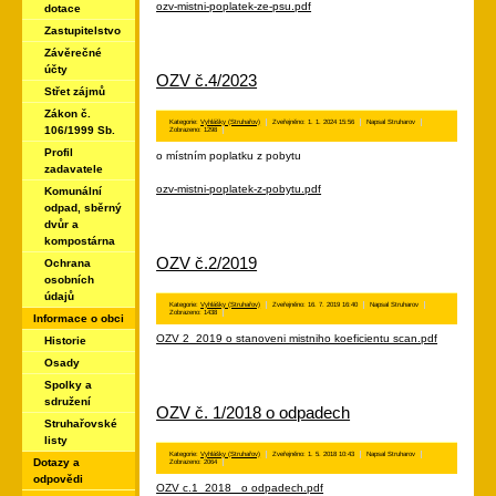
ozv-mistni-poplatek-ze-psu.pdf
dotace
Zastupitelstvo
Závěrečné
účty
OZV č.4/2023
Střet zájmů
Zákon č.
Kategorie:
Vyhlášky (Struhařov)
Zveřejněno: 1. 1. 2024 15:56
Napsal Struharov
106/1999 Sb.
Zobrazeno: 1298
Profil
o místním poplatku z pobytu
zadavatele
ozv-mistni-poplatek-z-pobytu.pdf
Komunální
odpad, sběrný
dvůr a
kompostárna
OZV č.2/2019
Ochrana
osobních
údajů
Kategorie:
Vyhlášky (Struhařov)
Zveřejněno: 16. 7. 2019 16:40
Napsal Struharov
Zobrazeno: 1438
Informace o obci
OZV 2_2019 o stanoveni mistniho koeficientu scan.pdf
Historie
Osady
Spolky a
sdružení
OZV č. 1/2018 o odpadech
Struhařovské
listy
Kategorie:
Vyhlášky (Struhařov)
Zveřejněno: 1. 5. 2018 10:43
Napsal Struharov
Dotazy a
Zobrazeno: 2064
odpovědi
OZV c.1_2018_ o odpadech.pdf