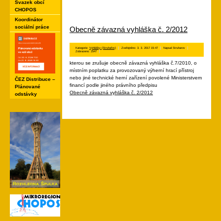
Svazek obcí
CHOPOS
Koordinátor
sociální práce
Obecně závazná vyhláška č. 2/2012
Kategorie:
Vyhlášky (Struhařov)
Zveřejněno: 3. 3. 2017 15:47
Napsal Struharov
Zobrazeno: 2547
kterou se zrušuje obecně závazná vyhláška č.7/2010, o
místním poplatku za provozovaný výherní hrací přístroj
nebo jiné technické herní zařízení povolené Ministerstvem
ČEZ Distribuce –
financí podle jiného právního předpisu
Plánované
Obecně závazná vyhláška č. 2/2012
odstávky