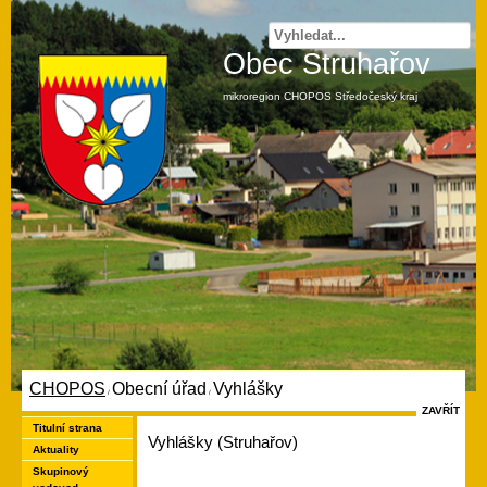
Obec Struhařov
mikroregion CHOPOS Středočeský kraj
CHOPOS
Obecní úřad
Vyhlášky
/
/
ZAVŘÍT
Titulní strana
Vyhlášky (Struhařov)
Aktuality
Skupinový