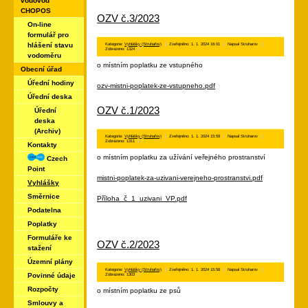
vodovod
CHOPOS
OZV č.3/2023
On-line
formulář pro
hlášení stavu
Kategorie:
Vyhlášky (Struhařov)
Zveřejněno: 1. 1. 2024 16:01
Napsal Struharov
Zobrazeno: 1324
vodoměru
o místním poplatku ze vstupného
Obecní úřad
Úřední hodiny
ozv-mistni-poplatek-ze-vstupneho.pdf
Úřední deska
OZV č.1/2023
Úřední
deska
(Archiv)
Kategorie:
Vyhlášky (Struhařov)
Zveřejněno: 1. 1. 2024 15:59
Napsal Struharov
Zobrazeno: 1311
Kontakty
o místním poplatku za užívání veřejného prostranství
Czech
Point
mistni-poplatek-za-uzivani-verejneho-prostranstvi.pdf
Vyhlášky
Směrnice
Příloha_č_1_uzivani_VP.pdf
Podatelna
Poplatky
Formuláře ke
OZV č.2/2023
stažení
Územní plány
Kategorie:
Vyhlášky (Struhařov)
Zveřejněno: 1. 1. 2024 15:58
Napsal Struharov
Povinné údaje
Zobrazeno: 1303
Rozpočty
o místním poplatku ze psů
Smlouvy a