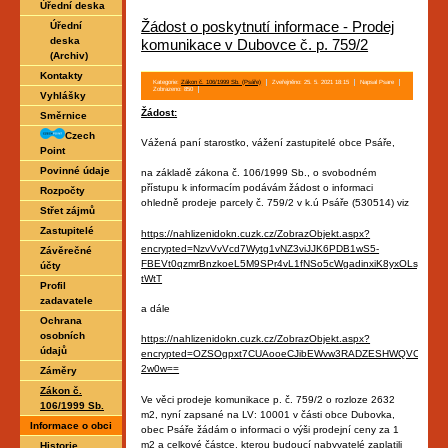
Úřední deska
Žádost o poskytnutí informace - Prodej
Úřední
deska
komunikace v Dubovce č. p. 759/2
(Archiv)
Kontakty
Kategorie:
Zákon č. 106/1999 Sb. (Psáře)
Zveřejněno: 25. 5. 2021 18:15
Napsal Psare
Zobrazeno: 850
Vyhlášky
Žádost:
Směrnice
Czech
Vážená paní starostko, vážení zastupitelé obce Psáře,
Point
Povinné údaje
na základě zákona č. 106/1999 Sb., o svobodném
přístupu k informacím podávám žádost o informaci
Rozpočty
ohledně prodeje parcely č. 759/2 v k.ú Psáře (530514) viz
Střet zájmů
Zastupitelé
https://nahlizenidokn.cuzk.cz/ZobrazObjekt.aspx?
encrypted=NzvVvVcd7Wytg1vNZ3viJJK6PDB1wS5-
Závěrečné
FBEVt0qzmrBnzkoeL5M9SPr4vL1fNSo5cWgadinxiK8yxOLsyVnshN
účty
tWtT
Profil
zadavatele
a dále
Ochrana
osobních
https://nahlizenidokn.cuzk.cz/ZobrazObjekt.aspx?
údajů
encrypted=OZSOgpxt7CUAooeCJibEWvw3RADZESHWQVCAeFpsaX
2w0w==
Záměry
Zákon č.
Ve věci prodeje komunikace p. č. 759/2 o rozloze 2632
106/1999 Sb.
m2, nyní zapsané na LV: 10001 v části obce Dubovka,
Informace o obci
obec Psáře žádám o informaci o výši prodejní ceny za 1
m2 a celkové částce, kterou budoucí nabyvatelé zaplatili
Historie