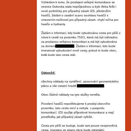
Vzhledem k tomu, že prodejem veřejné komunikace se
vesnice Dubovka stala neprůjezdnou a bylo třeba řešit i
nové podmínky pro případný zásah IZS, především
hasičů, žádám o zaslání scanu souhlasu hasičů s
omezením možností pro případný zásah, chybí točna pro
hasiče a hydranty.
Žádám o informaci, kdy bude vybudována cesta pro pěší z
návsi k cestě na pozemku 753/1, která má být náhradou
za prodanou veřejnou komunikaci a má být vybudována
za domem
Milichovských
. Žádám o informaci, kdo bude
investovat vybudování nové cesty, pokud to bude obec,
kolik bude tato cesta stát.
Odpověď:
všechny náklady na vyměření, zpracování geometrického
plánu a vše ostatní hradili
manželé Milichovský
.
Obec žádné náklady na tyto služby neměla.
Povolení hasičů nepotřebujeme k prodeji obecního
pozemku, tato cesta není a nebyla v pasportu
komunikací. IZS využije příjezdové komunikace a mají
prostředky, jak případný zásah vyřešit.
Cesta pro pěší se buduje, bude tam pouze nezpevněná
cesta, investice ze strany obce bude minimální.