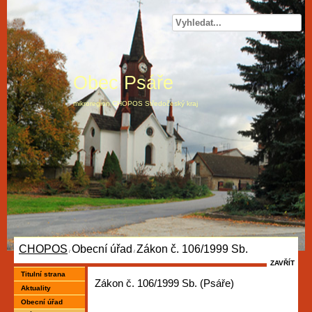
Obec Psáře
mikroregion CHOPOS Středočeský kraj
CHOPOS
Obecní úřad
Zákon č. 106/1999 Sb.
/
/
ZAVŘÍT
Titulní strana
Zákon č. 106/1999 Sb. (Psáře)
Aktuality
Obecní úřad