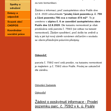
za tuto komunikaci.
Spolky a
sdružení
Žádám o informaci, proč zastupitelstvo obce Psáře dne
Dotazy a
12.8. 2020 odsouhlasilo
"prodej části pozemku p. č. 759
odpovědi
a části pozemku 756 cca o rozloze 474 m2"
. To je
uvedeno v
zápisu č. 6 ze zasedání zastupitelstva obce
Svazek obcí
Psáře dne 12.8.2020
. Dle katastru nemovitostí je však
CHOPOS
prodávána celá parcela č. 759/2 (viz odkaz na katastr
Koordinátor
nemovitostí). Žádám vysvětlení, proč došlo ke změně a
sociální práce
kdy a jak byl nový záměr oznámen občanům v souladu
se všemi příslušnými právními předpisy.
Odpověď:
parcela č. 759/2 není celá prodán, na katastru nemovitosti
je majitelem p.č. 759/2 obce Psáře. Prodej se uskutečnil
dle záměru.
Odvolání žadatele
Odpověď
Žádost o poskytnutí informace - Prodej
pozemku parc. č. 759/2 v k. ú. Psáře