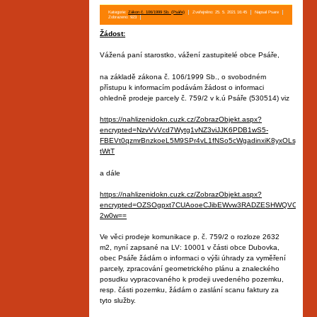
Kategorie:
Zákon č. 106/1999 Sb. (Psáře)
Zveřejněno: 25. 5. 2021 16:45
Napsal Psare
Zobrazeno: 923
Žádost:
Vážená paní starostko, vážení zastupitelé obce Psáře,
na základě zákona č. 106/1999 Sb., o svobodném
přístupu k informacím podávám žádost o informaci
ohledně prodeje parcely č. 759/2 v k.ú Psáře (530514) viz
https://nahlizenidokn.cuzk.cz/ZobrazObjekt.aspx?
encrypted=NzvVvVcd7Wytg1vNZ3viJJK6PDB1wS5-
FBEVt0qzmrBnzkoeL5M9SPr4vL1fNSo5cWgadinxiK8yxOLsyVnshN
tWtT
a dále
https://nahlizenidokn.cuzk.cz/ZobrazObjekt.aspx?
encrypted=OZSOgpxt7CUAooeCJibEWvw3RADZESHWQVCAeFpsaX
2w0w==
Ve věci prodeje komunikace p. č. 759/2 o rozloze 2632
m2, nyní zapsané na LV: 10001 v části obce Dubovka,
obec Psáře žádám o informaci o výši úhrady za vyměření
parcely, zpracování geometrického plánu a znaleckého
posudku vypracovaného k prodeji uvedeného pozemku,
resp. části pozemku, žádám o zaslání scanu faktury za
tyto služby.