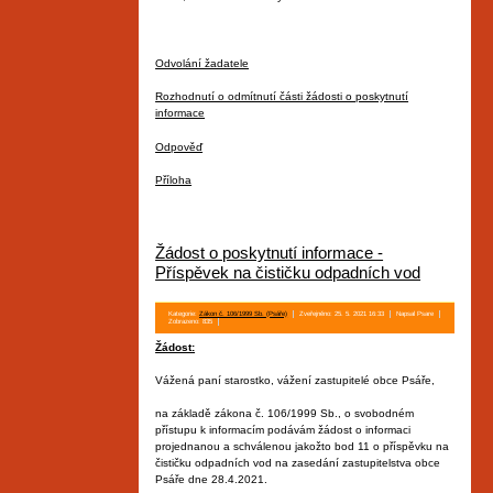
Odvolání žadatele
Rozhodnutí o odmítnutí části žádosti o poskytnutí
informace
Odpověď
Příloha
Žádost o poskytnutí informace -
Příspěvek na čističku odpadních vod
Kategorie:
Zákon č. 106/1999 Sb. (Psáře)
Zveřejněno: 25. 5. 2021 16:33
Napsal Psare
Zobrazeno: 835
Žádost:
Vážená paní starostko, vážení zastupitelé obce Psáře,
na základě zákona č. 106/1999 Sb., o svobodném
přístupu k informacím podávám žádost o informaci
projednanou a schválenou jakožto bod 11 o příspěvku na
čističku odpadních vod na zasedání zastupitelstva obce
Psáře dne 28.4.2021.