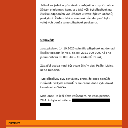
Jelikož se jedná o příspěvek z veřejného rozpočtu obce,
žádám o informaci komu a v jaké výši byl příspěvek na
čističku odpadních vod (žádost 3 trvale žijících občanů)
poskytnut. Žádám také o uvedení důvodu, proč byl z
veřejných peněz tento příspěvek poskytnut.
Odpověď:
zastupitelstvo 14.10.2020 schválilo příspěvek na domácí
čističky odpadních vod, na rok 2021 300 000,-Kč ( na
jednu čističku 30 000,-Kč – 10 žadatelů za rok).
Žádající osoba musí být trvale žijící v obci Psáře, Lipina
nebo Dubovka.
Tyto příspěvky byly schváleny proto, že obec nemůže
z důvodu velkých nákladů v současné době vybudovat
kanalizaci a čističku.
Malé obce to řeší tímto způsobem. Na zastupitelstvu
28.4. to bylo schváleno
panu Sátrovi, Koktovi a paní
Vorlové.
Novinky