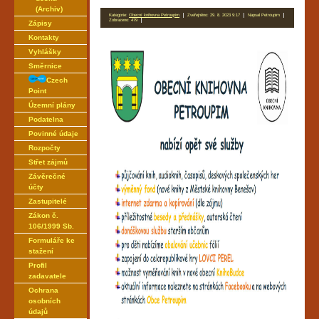
(Archiv)
Kategorie:
Obecní knihovna Petroupim
Zveřejněno: 29. 8. 2023 9:17
Napsal Petroupim
Zobrazeno: 479
Zápisy
Kontakty
Vyhlášky
Směrnice
Czech
Point
Územní plány
Podatelna
Povinné údaje
Rozpočty
Střet zájmů
Závěrečné
účty
Zastupitelé
Zákon č.
106/1999 Sb.
Formuláře ke
stažení
Profil
zadavatele
Ochrana
osobních
údajů