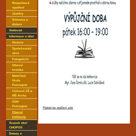
Rozpočtová
opatření
Záměry
Smlouvy a
dotace
Vodovod
Informace o obci
Historie
Společenské
akce
Fotogalerie
Obecní
kronika
Mateřská
škola
Petroupim
Církevní ZŠ a
MŠ Archa
SDH
Petroupim
Plakát ke stažení zde
Obecní
knihovna
Svazek obcí
CHOPOS
Dotazy a