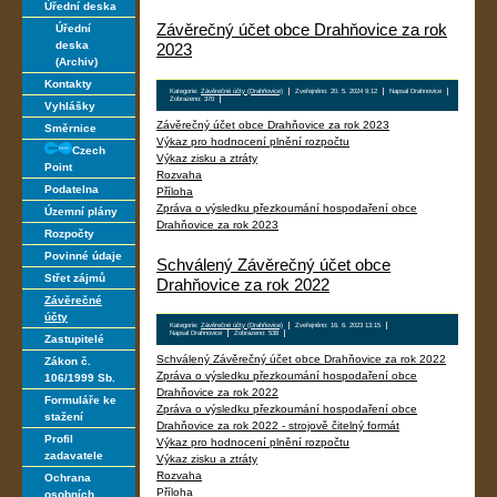
Úřední deska
Závěrečný účet obce Drahňovice za rok
Úřední
deska
2023
(Archiv)
Kontakty
Kategorie:
Závěrečné účty (Drahňovice)
Zveřejněno: 20. 5. 2024 9:12
Napsal Drahnovice
Zobrazeno: 370
Vyhlášky
Závěrečný účet obce Drahňovice za rok 2023
Směrnice
Výkaz pro hodnocení plnění rozpočtu
Czech
Výkaz zisku a ztráty
Point
Rozvaha
Podatelna
Příloha
Zpráva o výsledku přezkoumání hospodaření obce
Územní plány
Drahňovice za rok 2023
Rozpočty
Povinné údaje
Schválený Závěrečný účet obce
Střet zájmů
Drahňovice za rok 2022
Závěrečné
účty
Kategorie:
Závěrečné účty (Drahňovice)
Zveřejněno: 16. 6. 2023 13:15
Napsal Drahnovice
Zobrazeno: 538
Zastupitelé
Schválený Závěrečný účet obce Drahňovice za rok 2022
Zákon č.
Zpráva o výsledku přezkoumání hospodaření obce
106/1999 Sb.
Drahňovice za rok 2022
Formuláře ke
Zpráva o výsledku přezkoumání hospodaření obce
stažení
Drahňovice za rok 2022 - strojově čitelný formát
Profil
Výkaz pro hodnocení plnění rozpočtu
zadavatele
Výkaz zisku a ztráty
Rozvaha
Ochrana
Příloha
osobních