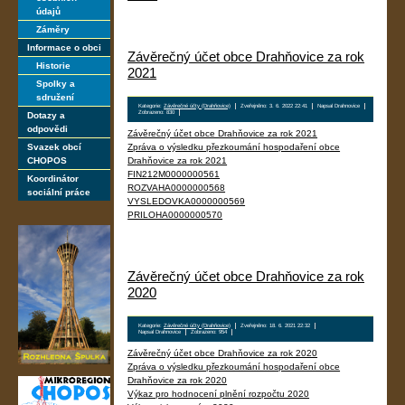
údajů
Záměry
Informace o obci
Závěrečný účet obce Drahňovice za rok
Historie
2021
Spolky a
sdružení
Kategorie:
Závěrečné účty (Drahňovice)
Zveřejněno: 3. 6. 2022 22:41
Napsal Drahnovice
Zobrazeno: 830
Dotazy a
odpovědi
Závěrečný účet obce Drahňovice za rok 2021
Svazek obcí
Zpráva o výsledku přezkoumání hospodaření obce
CHOPOS
Drahňovice za rok 2021
FIN212M0000000561
Koordinátor
ROZVAHA0000000568
sociální práce
VYSLEDOVKA0000000569
PRILOHA0000000570
Závěrečný účet obce Drahňovice za rok
2020
Kategorie:
Závěrečné účty (Drahňovice)
Zveřejněno: 18. 6. 2021 22:32
Napsal Drahnovice
Zobrazeno: 954
Závěrečný účet obce Drahňovice za rok 2020
Zpráva o výsledku přezkoumání hospodaření obce
Drahňovice za rok 2020
Výkaz pro hodnocení plnění rozpočtu 2020