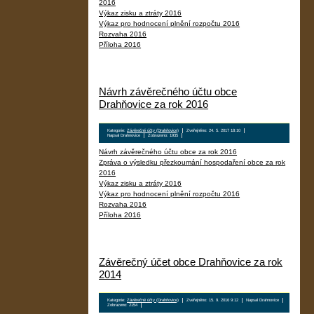
2016
Výkaz zisku a ztráty 2016
Výkaz pro hodnocení plnění rozpočtu 2016
Rozvaha 2016
Příloha 2016
Návrh závěrečného účtu obce
Drahňovice za rok 2016
Kategorie:
Závěrečné účty (Drahňovice)
Zveřejněno: 24. 5. 2017 18:10
Napsal Drahnovice
Zobrazeno: 1935
Návrh závěrečného účtu obce za rok 2016
Zpráva o výsledku přezkoumání hospodaření obce za rok
2016
Výkaz zisku a ztráty 2016
Výkaz pro hodnocení plnění rozpočtu 2016
Rozvaha 2016
Příloha 2016
Závěrečný účet obce Drahňovice za rok
2014
Kategorie:
Závěrečné účty (Drahňovice)
Zveřejněno: 15. 9. 2016 9:12
Napsal Drahnovice
Zobrazeno: 2154