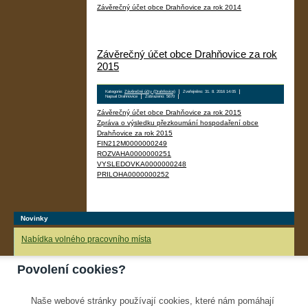
Závěrečný účet obce Drahňovice za rok 2014
Závěrečný účet obce Drahňovice za rok
2015
Kategorie:
Závěrečné účty (Drahňovice)
Zveřejněno: 31. 8. 2016 14:05
Napsal Drahnovice
Zobrazeno: 5670
Závěrečný účet obce Drahňovice za rok 2015
Zpráva o výsledku přezkoumání hospodaření obce
Drahňovice za rok 2015
FIN212M0000000249
ROZVAHA0000000251
VYSLEDOVKA0000000248
PRILOHA0000000252
Novinky
Nabídka volného pracovního místa
ZŠ Postupice přijme do HPP kuchaře/kuchařku s
nástupem od 26. srpna 2024.
Povolení cookies?
Bližší informace na tel. 733 691 488 (Mgr. Vesecká) nebo na e-mailu
janina.zachova@seznam.cz
Naše webové stránky používají cookies, které nám pomáhají