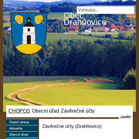
Obec
Drahňovice
mikroregion CHOPOS Středočeský kraj
CHOPOS
Obecní úřad
Závěrečné účty
/
/
ZAVŘÍT
Titulní strana
Závěrečné účty (Drahňovice)
Aktuality
Obecní úřad