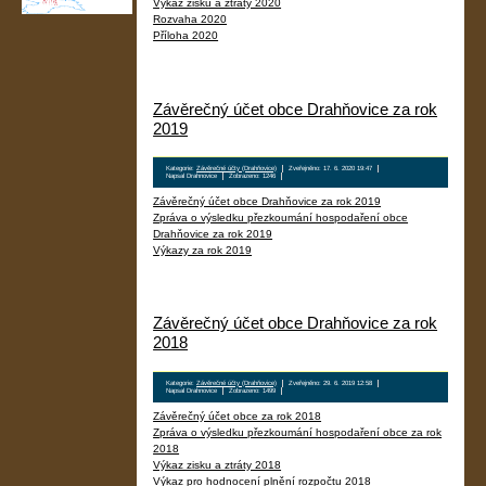
Výkaz zisku a ztráty 2020
Rozvaha 2020
Příloha 2020
Závěrečný účet obce Drahňovice za rok
2019
Kategorie:
Závěrečné účty (Drahňovice)
Zveřejněno: 17. 6. 2020 19:47
Napsal Drahnovice
Zobrazeno: 1246
Závěrečný účet obce Drahňovice za rok 2019
Zpráva o výsledku přezkoumání hospodaření obce
Drahňovice za rok 2019
Výkazy za rok 2019
Závěrečný účet obce Drahňovice za rok
2018
Kategorie:
Závěrečné účty (Drahňovice)
Zveřejněno: 29. 6. 2019 12:58
Napsal Drahnovice
Zobrazeno: 1499
Závěrečný účet obce za rok 2018
Zpráva o výsledku přezkoumání hospodaření obce za rok
2018
Výkaz zisku a ztráty 2018
Výkaz pro hodnocení plnění rozpočtu 2018