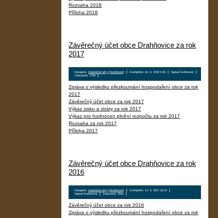
Rozvaha 2018
Příloha 2018
Závěrečný účet obce Drahňovice za rok
2017
Kategorie:
Závěrečné účty (Drahňovice)
Zveřejněno: 16. 6. 2018 9:26
Napsal Drahnovice
Zobrazeno: 1796
Zpráva o výsledku přezkoumání hospodaření obce za rok
2017
Závěrečný účet obce za rok 2017
Výkaz zisku a ztráty za rok 2017
Výkaz pro hodnocen plnění rozpočtu za rok 2017
Rozvaha za rok 2017
Příloha 2017
Závěrečný účet obce Drahňovice za rok
2016
Kategorie:
Závěrečné účty (Drahňovice)
Zveřejněno: 14. 6. 2017 18:10
Napsal Drahnovice
Zobrazeno: 2016
Závěrečný účet obce za rok 2016
Zpráva o výsledku přezkoumání hospodaření obce za rok