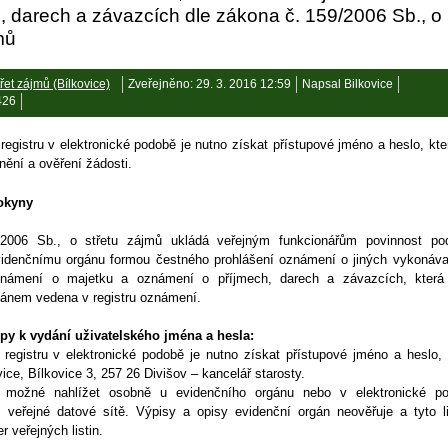
, darech a závazcích dle zákona č. 159/2006 Sb., o
mů
řet zájmů (Bílkovice)
Zveřejněno: 29. 3. 2016 12:59
Napsal Bilkovice
426
registru v elektronické podobě je nutno získat přístupové jméno a heslo, kte
nění a ověření žádosti.
okyny
2006 Sb., o střetu zájmů ukládá veřejným funkcionářům povinnost po
videnčnímu orgánu formou čestného prohlášení oznámení o jiných vykonáv
známení o majetku a oznámení o příjmech, darech a závazcích, která
ánem vedena v registru oznámení.
py k vydání uživatelského jména a hesla:
 registru v elektronické podobě je nutno získat přístupové jméno a heslo, 
ice, Bílkovice 3, 257 26 Divišov – kancelář starosty.
e možné nahlížet osobně u evidenčního orgánu nebo v elektronické p
m veřejné datové sítě. Výpisy a opisy evidenční orgán neověřuje a tyto li
r veřejných listin.