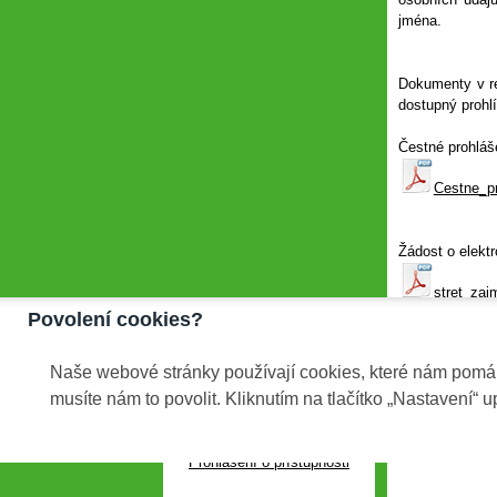
jména.
Dokumenty v re
dostupný prohl
Čestné prohláše
Cestne_pr
Žádost o elektr
stret_zaj
Povolení cookies?
Naše webové stránky používají cookies, které nám pomáha
Nahlížení do re
musíte nám to povolit. Kliknutím na tlačítko „Nastavení“ u
Copyright © 1999 - 2020
Prohlášení o přístupnosti