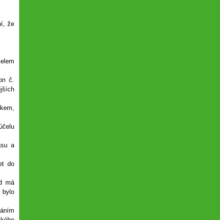
í, že
čelem
on č.
jších
pkem,
účelu
asu a
et do
ud má
 bylo
váním
ského