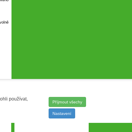
volně
ohli používat,
Příjmout všechy
Nastavení
Správa webu
SvětIT.cz