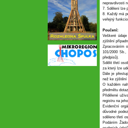
nepravdivosti 
7. Sdělení lze 
8. Každý má pr
veřejný funkcio
Poučení:
Veškeré údaje
zjištění případ
Zpracováním o
101/2000 Sb.,
předpisů).
Sdělit třetí os
za který lze ud
Dále je přestu
než ke zjištění
O každém nahl
předmětu dota
Přidělené uživ
registru na jeh
Evidenční orgá
důvodné podez
sděleno třetí o
Podáním Žádos
osobních údajů