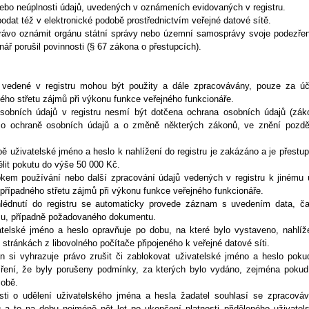
nebo neúplnosti údajů, uvedených v oznámeních evidovaných v registru.
podat též v elektronické podobě prostřednictvím veřejné datové sítě.
ávo oznámit orgánu státní správy nebo územní samosprávy svoje podezřen
nář porušil povinnosti (§ 67 zákona o přestupcích).
 vedené v registru mohou být použity a dále zpracovávány, pouze za ú
ného střetu zájmů při výkonu funkce veřejného funkcionáře.
sobních údajů v registru nesmí být dotčena ochrana osobních údajů (zák
 o ochraně osobních údajů a o změně některých zákonů, ve znění pozdě
obě uživatelské jméno a heslo k nahlížení do registru je zakázáno a je přestu
ělit pokutu do výše 50 000 Kč.
pkem používání nebo další zpracování údajů vedených v registru k jinému 
 případného střetu zájmů při výkonu funkce veřejného funkcionáře.
édnutí do registru se automaticky provede záznam s uvedením data, č
zu, případně požadovaného dokumentu.
atelské jméno a heslo opravňuje po dobu, na které bylo vystaveno, nahlíž
o stránkách z libovolného počítače připojeného k veřejné datové síti.
n si vyhrazuje právo zrušit či zablokovat uživatelské jméno a heslo pok
ření, že byly porušeny podmínky, za kterých bylo vydáno, zejména pokud
sobě.
ti o udělení uživatelského jména a hesla žadatel souhlasí se zpracová
 a to na dobu nejméně pět let po ukončení platnosti přiděleného uživatel