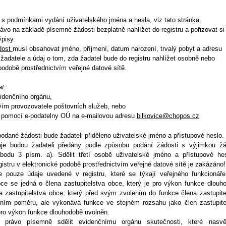
 s podmínkami vydání uživatelského jména a hesla, viz tato stránka.
vo na základě písemné žádosti bezplatně nahlížet do registru a pořizovat si
ýpisy.
dost
musí obsahovat jméno, příjmení, datum narození, trvalý pobyt a adresu
žadatele a údaj o tom, zda žadatel bude do registru nahlížet osobně nebo
podobě prostřednictvím veřejné datové sítě.
t:
idenčního orgánu,
tvím provozovatele poštovních služeb, nebo
y pomocí e-podatelny OÚ na e-mailovou adresu
bilkovice@chopos.cz
odané žádosti bude žadateli přiděleno uživatelské jméno a přístupové heslo.
aje budou žadateli předány podle způsobu podání žádosti s výjimkou žá
bodu 3 písm. a). Sdělit třetí osobě uživatelské jméno a přístupové he
gistru v elektronické podobě prostřednictvím veřejné datové sítě je zakázáno!
ze pouze údaje uvedené v registru, které se týkají veřejného funkcionář
e se jedná o člena zastupitelstva obce, který je pro výkon funkce dlouh
a zastupitelstva obce, který před svým zvolením do funkce člena zastupite
ním poměru, ale vykonává funkce ve stejném rozsahu jako člen zastupite
 pro výkon funkce dlouhodobě uvolněn.
právo písemně sdělit evidenčnímu orgánu skutečnosti, které nasvě