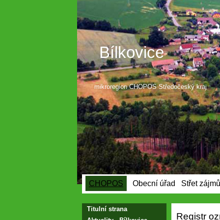
Bílkovice
mikroregion CHOPOS Středočeský kraj
CHOPOS
Obecní úřad
Střet zájm
/
/
Titulní strana
Registr o