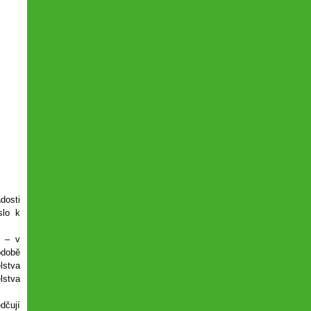
dosti
slo k
e – v
odobě
lstva
lstva
dčují