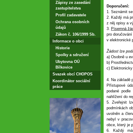
Zápisy ze zasedání
Doporučení:
zastupitelstva
1. Seznámit se
Profil zadavatele
2. Každý má prá
Ochrana osobních
z něj opisy a v
údajů
3.
Písemná žá
Zákon č. 106/1999 Sb.
pro doručování 
v elektronické 
Informace o obci
Historie
Žádost lze poda
Spolky a sdružení
a) Osobně u ev
Ubytovna OÚ
b) Prostřednic
Bílkovice
c) Elektronick
Svazek obcí CHOPOS
4. Na základě p
Koordinátor sociální
Přístupové úd
práce
podané podle 
nahlížení do re
5. Zveřejnit l
podmínkách obc
uvolněn a člen
nebyl v pracov
obce, který je
6. Každý má 