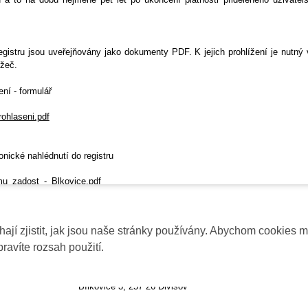
gistru jsou uveřejňovány jako dokumenty PDF. K jejich prohlížení je nutný 
ížeč.
ní - formulář
ohlaseni.pdf
onické nahlédnutí do registru
mu_zadost_-_Blkovice.pdf
jí zjistit, jak jsou naše stránky používány. Abychom cookies m
gistru
pravíte rozsah použití.
Oficiální webové stránky obce Bílkovice
::
www.bilkovice.cz
Bílkovice 3, 257 26 Divišov