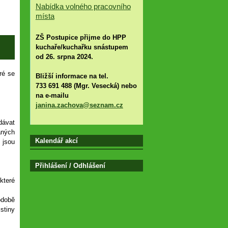
Nabídka volného pracovního
místa
ZŠ Postupice přijme do HPP
kuchaře/kuchařku s
nástupem
od 26. srpna 2024.
ré se
Bližší informace na tel.
733 691 488 (Mgr. Vesecká) nebo
na e-mailu
janina.zachova@seznam.cz
dávat
aných
Kalendář akcí
 jsou
Přihlášení / Odhlášení
které
odobě
stiny