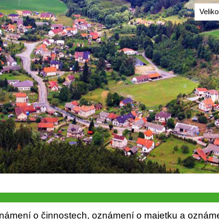
Velik
ů
známení o činnostech, oznámení o majetku a oznám