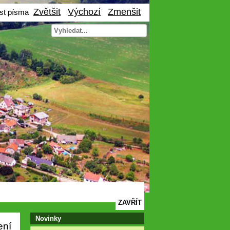
Zvětšit
Výchozí
Zmenšit
ost písma
ZAVŘÍT
Novinky
ení